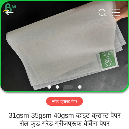
GUANGZHOU
BMPAPER
CO.,
LTD..
All
Rights
Reserved.
घर
उत्पादों
हमारे
बारे
में
सफेद क्राफ्ट पेपर
कारखाना
भ्रमण
31gsm 35gsm 40gsm व्हाइट क्राफ्ट पेपर
रोल फूड ग्रेड ग्रीजप्रूफ बेकिंग पेपर