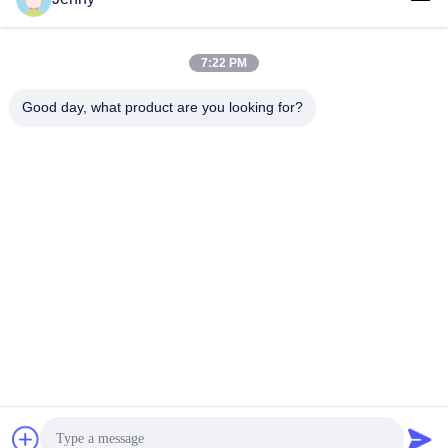
7:22 PM
लोकप्रिय श्रेणियां
सभी
Good day, what product are you looking for?
सफेद क्राफ्ट पेपर
ब्राउन क्राफ्ट पेपर रोल
क्राफ्ट लाइनर बोर्ड
पीई कोटेड पेपर
ऑफसेट प्रिंटिंग पेपर
ग्लोस लेपित कागज
वुडफ्री अनकोटेड पेपर
एसबीएस पेपर बोर्ड
सदस्यता लें