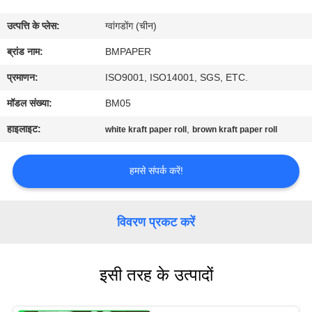
गुणवत्ता
उत्पत्ति के प्लेस:
ग्वांगडोंग (चीन)
नियंत्रण
ब्रांड नाम:
BMPAPER
संपर्क
प्रमाणन:
ISO9001, ISO14001, SGS, ETC.
करें
मॉडल संख्या:
BM05
हाइलाइट:
,
white kraft paper roll
brown kraft paper roll
समाचार
हमसे संपर्क करें!
मामलों
विवरण प्रकट करें
साइटमैप
इसी तरह के उत्पादों
PRIVACY
POLICY