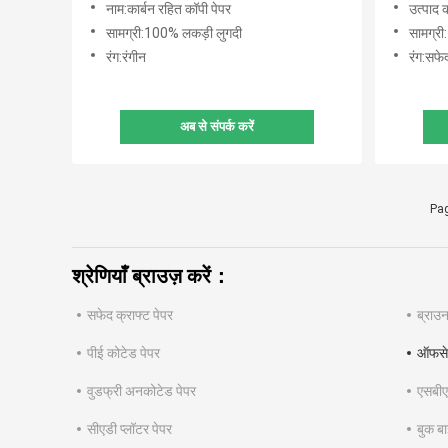
नाम:कार्बन रहित कॉपी पेपर
उत्पाद 
सामग्री:100% लकड़ी लुगदी
सामग्री
रंग:रंगीन
रंग:सफे
अब से संपर्क करें
Pag
श्रेणियाँ ब्राउज़ करें：
सफेद क्राफ्ट पेपर
ब्राउन
पीई कोटेड पेपर
ऑफसेट 
वुडफ्री अनकोटेड पेपर
एसबीएस
सीएडी प्लॉटर पेपर
बुक बाइ