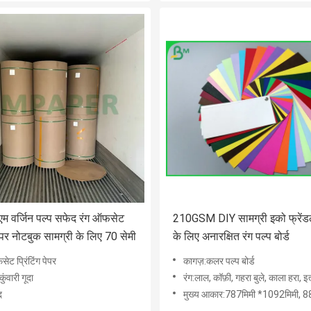
 वर्जिन पल्प सफेद रंग ऑफसेट
210GSM DIY सामग्री इको फ्रेंडल
 पेपर नोटबुक सामग्री के लिए 70 सेमी
के लिए अनारक्षित रंग पल्प बोर्ड
ेट प्रिंटिंग पेपर
कागज़:कलर पल्प बोर्ड
कुंवारी गूदा
रंग:लाल, कॉफ़ी, गहरा बुले, काला हरा, इत
द
मुख्य आकार:787मिमी *1092मिमी, 889मिमी *1194मिमी, 850मिमी*1194मिमी, 787मि