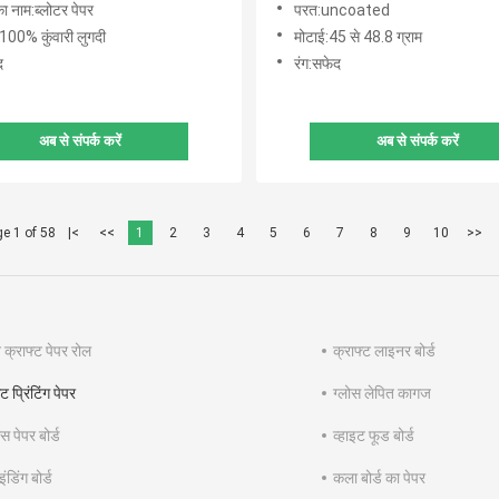
का नाम:ब्लोटर पेपर
परत:uncoated
:100% कुंवारी लुगदी
मोटाई:45 से 48.8 ग्राम
द
रंग:सफेद
अब से संपर्क करें
अब से संपर्क करें
e 1 of 58
|<
<<
1
2
3
4
5
6
7
8
9
10
>>
 क्राफ्ट पेपर रोल
क्राफ्ट लाइनर बोर्ड
प्रिंटिंग पेपर
ग्लोस लेपित कागज
 पेपर बोर्ड
व्हाइट फूड बोर्ड
ंडिंग बोर्ड
कला बोर्ड का पेपर