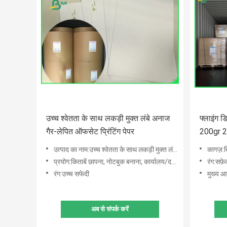
उच्च श्वेतता के साथ लकड़ी मुक्त लंबे अनाज
फ्लाइंग ड
गैर-लेपित ऑफसेट प्रिंटिंग पेपर
200gr 230
उत्पाद का नाम:उच्च श्वेतता के साथ लकड़ी मुक्त लंबे अनाज गैर-लेपित ऑफसेट प्रिंटिंग पेपर
कागज़:ब्
प्रयोग:किताबें छापना, नोटबुक बनाना, कार्यालय/दस्तावेज़ पत्र, अभ्यास पुस्तिकाएँ, नोटबुक, पत्रिकाएँ, रंगीन चि
रंग:सफ़े
रंग:उच्च सफेदी
मुख्य आकार:787म
अब से संपर्क करें