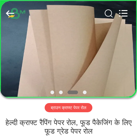
GUANGZHOU
BMPAPER
CO.,
LTD..
All
Rights
Reserved.
घर
उत्पादों
हमारे
बारे
में
ब्राउन क्राफ्ट पेपर रोल
कारखाना
भ्रमण
हेल्दी क्राफ्ट रैपिंग पेपर रोल, फूड पैकेजिंग के लिए
फूड ग्रेड पेपर रोल