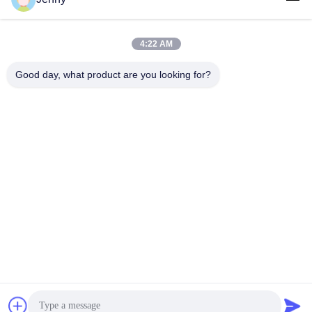
4:22 AM
लोकप्रिय श्रेणियां
सभी
Good day, what product are you looking for?
सफेद क्राफ्ट पेपर
ब्राउन क्राफ्ट पेपर रोल
क्राफ्ट लाइनर बोर्ड
पीई कोटेड पेपर
ऑफसेट प्रिंटिंग पेपर
ग्लोस लेपित कागज
वुडफ्री अनकोटेड पेपर
एसबीएस पेपर बोर्ड
सदस्यता लें