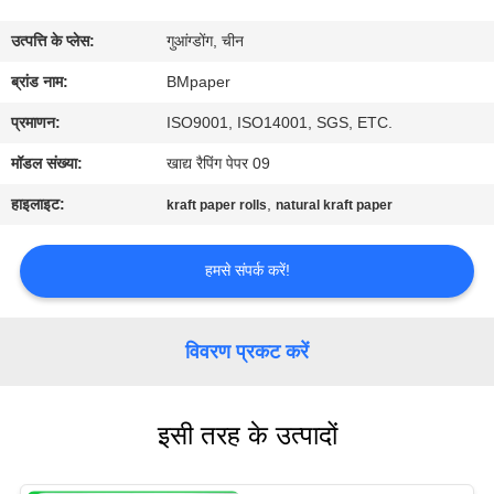
गुणवत्ता
उत्पत्ति के प्लेस:
गुआंग्डोंग, चीन
नियंत्रण
ब्रांड नाम:
BMpaper
संपर्क
प्रमाणन:
ISO9001, ISO14001, SGS, ETC.
करें
मॉडल संख्या:
खाद्य रैपिंग पेपर 09
हाइलाइट:
,
kraft paper rolls
natural kraft paper
समाचार
हमसे संपर्क करें!
मामलों
विवरण प्रकट करें
साइटमैप
इसी तरह के उत्पादों
PRIVACY
POLICY