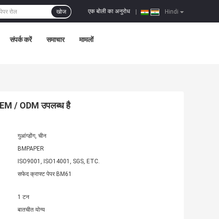
एक बोली का अनुरोध
खोज
|
Hindi
संपर्क करें
समाचार
मामलों
OEM / ODM उपलब्ध है
गुआंग्डोंग, चीन
BMPAPER
ISO9001, ISO14001, SGS, ETC.
सफेद क्राफ्ट पेपर BM61
1 टन
बातचीत योग्य