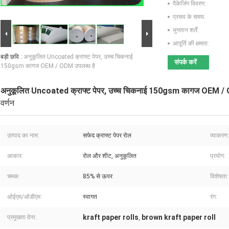
पैकेजिंग विवरण:
प्रसव के समय:
भुगतान शर्तें:
आपूर्ति की क्षमता:
बड़ी छवि :
अनुकूलित Uncoated क्राफ्ट पेपर, उच्च चिकनाई
संपर्क करें
150gsm कागज OEM / ODM उपलब्ध है
अनुकूलित Uncoated क्राफ्ट पेपर, उच्च चिकनाई 150gsm कागज OEM / 
वर्णन
उत्पाद का नाम:
सफेद क्राफ्ट पेपर रोल
व्याकरण:
आकार:
रोल और शीट, अनुकूलित
प्रयोग:
चमक:
85% से ऊपर
विशेषता:
ओईएम/ओडीएम:
स्वागत
रंग:
kraft paper rolls
brown kraft paper roll
प्रमुखता देना:
,