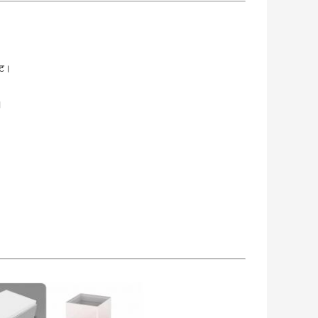
ेट।
।