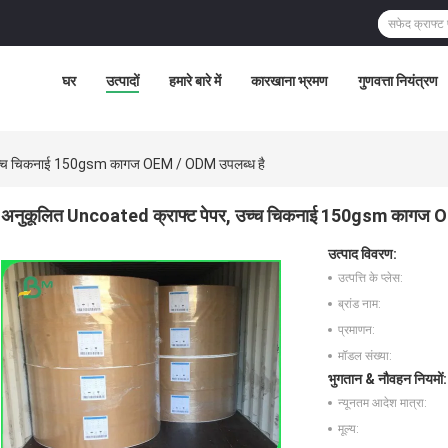
घर
उत्पादों
हमारे बारे में
कारखाना भ्रमण
गुणवत्ता नियंत्रण
 उच्च चिकनाई 150gsm कागज OEM / ODM उपलब्ध है
अनुकूलित Uncoated क्राफ्ट पेपर, उच्च चिकनाई 150gsm कागज 
उत्पाद विवरण:
उत्पत्ति के प्लेस:
ब्रांड नाम:
प्रमाणन:
मॉडल संख्या:
भुगतान & नौवहन नियमों:
न्यूनतम आदेश मात्रा:
मूल्य: