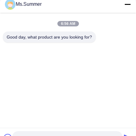
संपर्क
Ms.Summer
6:56 AM
लोकप्रिय श्रेणियां
सभी
Good day, what product are you looking for?
सफेद क्राफ्ट पेपर
ब्राउन क्राफ्ट पेपर रोल
क्राफ्ट लाइनर बोर्ड
पीई कोटेड पेपर
ऑफसेट प्रिंटिंग पेपर
ग्लोस लेपित कागज
वुडफ्री अनकोटेड पेपर
एसबीएस पेपर बोर्ड
सदस्यता लें