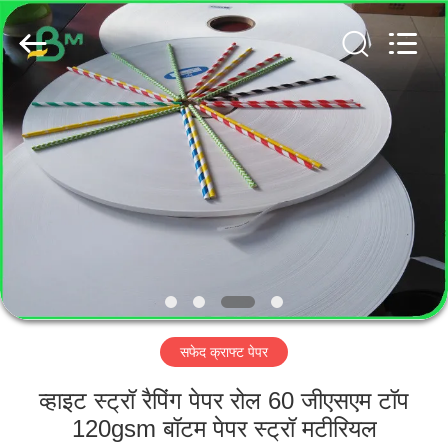
GUANGZHOU
BMPAPER
CO.,
LTD..
All
Rights
Reserved.
घर
उत्पादों
हमारे
बारे
में
सफेद क्राफ्ट पेपर
कारखाना
भ्रमण
व्हाइट स्ट्रॉ रैपिंग पेपर रोल 60 जीएसएम टॉप
120gsm बॉटम पेपर स्ट्रॉ मटीरियल