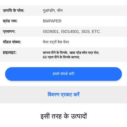
गुणवत्ता
उत्पत्ति के प्लेस:
गुआंग्डोंग, चीन
नियंत्रण
ब्रांड नाम:
BMPAPER
संपर्क
प्रमाणन:
ISO9001, ISO14001, SGS, ETC.
करें
मॉडल संख्या:
पेपर स्ट्रॉ बेस पेपर
हाइलाइट:
,
,
कागज पीने के तिनके
खाद्य ग्रेड श्वेत पत्र रोल
समाचार
60 ग्राम पीने के तिनके कागज;
हमसे संपर्क करें!
मामलों
साइटमैप
विवरण प्रकट करें
PRIVACY
इसी तरह के उत्पादों
POLICY