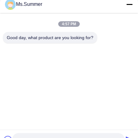
संपर्क
Ms.Summer
4:57 PM
लोकप्रिय श्रेणियां
सभी
Good day, what product are you looking for?
सफेद क्राफ्ट पेपर
ब्राउन क्राफ्ट पेपर रोल
क्राफ्ट लाइनर बोर्ड
पीई कोटेड पेपर
ऑफसेट प्रिंटिंग पेपर
ग्लोस लेपित कागज
वुडफ्री अनकोटेड पेपर
एसबीएस पेपर बोर्ड
सदस्यता लें