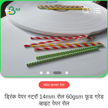
GUANGZHOU
BMPAPER
CO.,
LTD..
All
Rights
Reserved.
घर
उत्पादों
हमारे
बारे
में
सफेद क्राफ्ट पेपर
कारखाना
भ्रमण
ड्रिंक पेपर स्ट्रॉ 14mm रोल 60gsm फूड ग्रेड
व्हाइट पेपर रोल