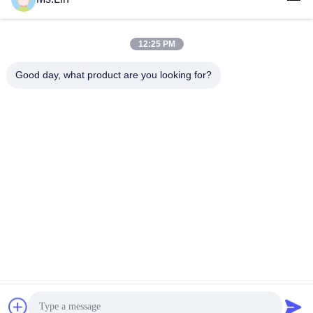
12:25 PM
लोकप्रिय श्रेणियां
सभी
Good day, what product are you looking for?
सफेद क्राफ्ट पेपर
ब्राउन क्राफ्ट पेपर रोल
क्राफ्ट लाइनर बोर्ड
पीई कोटेड पेपर
ऑफसेट प्रिंटिंग पेपर
ग्लोस लेपित कागज
वुडफ्री अनकोटेड पेपर
एसबीएस पेपर बोर्ड
सदस्यता लें