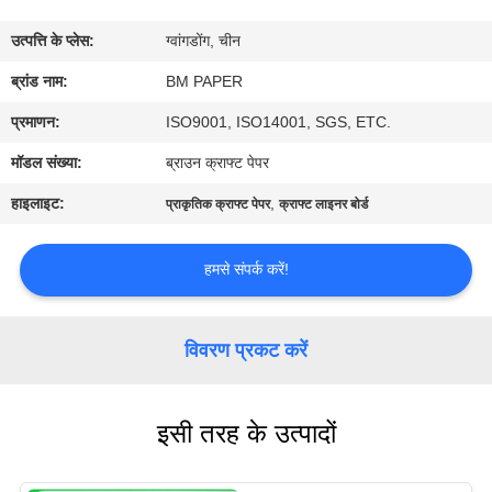
गुणवत्ता
उत्पत्ति के प्लेस:
ग्वांगडोंग, चीन
नियंत्रण
ब्रांड नाम:
BM PAPER
संपर्क
प्रमाणन:
ISO9001, ISO14001, SGS, ETC.
करें
मॉडल संख्या:
ब्राउन क्राफ्ट पेपर
हाइलाइट:
,
प्राकृतिक क्राफ्ट पेपर
क्राफ्ट लाइनर बोर्ड
समाचार
हमसे संपर्क करें!
मामलों
विवरण प्रकट करें
साइटमैप
इसी तरह के उत्पादों
PRIVACY
POLICY