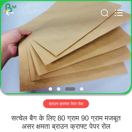
GUANGZHOU
BMPAPER
CO.,
LTD..
All
Rights
Reserved.
घर
उत्पादों
हमारे
बारे
में
ब्राउन क्राफ्ट पेपर रोल
कारखाना
भ्रमण
सत्चेल बैग के लिए 80 ग्राम 90 ग्राम मजबूत
असर क्षमता ब्राउन क्राफ्ट पेपर रोल