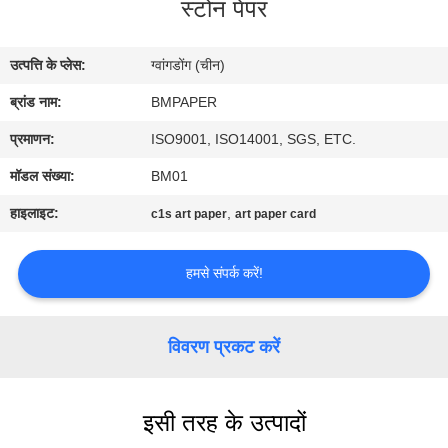
स्टोन पेपर
गुणवत्ता
नियंत्रण
उत्पत्ति के प्लेस:
ग्वांगडोंग (चीन)
ब्रांड नाम:
BMPAPER
संपर्क
करें
प्रमाणन:
ISO9001, ISO14001, SGS, ETC.
मॉडल संख्या:
BM01
समाचार
हाइलाइट:
,
c1s art paper
art paper card
मामलों
हमसे संपर्क करें!
साइटमैप
विवरण प्रकट करें
PRIVACY
इसी तरह के उत्पादों
POLICY