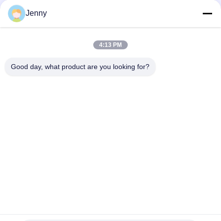
बातचीत योग्य MOQ:1 टन
संपर्क
Jenny
4:13 PM
लोकप्रिय श्रेणियां
सभी
Good day, what product are you looking for?
सफेद क्राफ्ट पेपर
ब्राउन क्राफ्ट पेपर रोल
क्राफ्ट लाइनर बोर्ड
पीई कोटेड पेपर
ऑफसेट प्रिंटिंग पेपर
ग्लोस लेपित कागज
वुडफ्री अनकोटेड पेपर
एसबीएस पेपर बोर्ड
सदस्यता लें