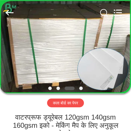
GUANGZHOU
BMPAPER
CO.,
LTD..
All
Rights
Reserved.
घर
उत्पादों
हमारे
बारे
में
कला बोर्ड का पेपर
कारखाना
भ्रमण
वाटरप्रूफ ड्यूरेबल 120gsm 140gsm
160gsm इको - मेकिंग मैप के लिए अनुकूल