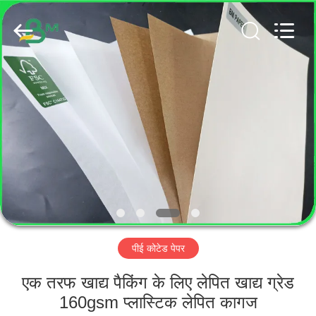
GUANGZHOU
BMPAPER
CO.,
LTD..
All
Rights
Reserved.
घर
उत्पादों
हमारे
बारे
में
पीई कोटेड पेपर
कारखाना
भ्रमण
एक तरफ खाद्य पैकिंग के लिए लेपित खाद्य ग्रेड
160gsm प्लास्टिक लेपित कागज