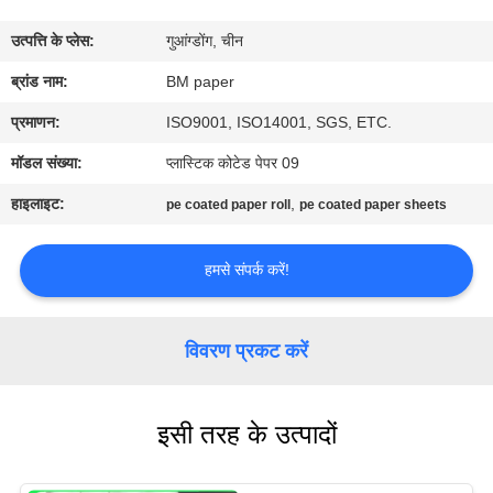
गुणवत्ता
उत्पत्ति के प्लेस:
गुआंग्डोंग, चीन
नियंत्रण
ब्रांड नाम:
BM paper
संपर्क
प्रमाणन:
ISO9001, ISO14001, SGS, ETC.
करें
मॉडल संख्या:
प्लास्टिक कोटेड पेपर 09
हाइलाइट:
,
pe coated paper roll
pe coated paper sheets
समाचार
हमसे संपर्क करें!
मामलों
विवरण प्रकट करें
साइटमैप
इसी तरह के उत्पादों
PRIVACY
POLICY