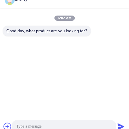
6:02 AM
लोकप्रिय श्रेणियां
सभी
Good day, what product are you looking for?
सफेद क्राफ्ट पेपर
ब्राउन क्राफ्ट पेपर रोल
क्राफ्ट लाइनर बोर्ड
पीई कोटेड पेपर
ऑफसेट प्रिंटिंग पेपर
ग्लोस लेपित कागज
वुडफ्री अनकोटेड पेपर
एसबीएस पेपर बोर्ड
सदस्यता लें