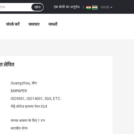
एक बोली का अनुरोध
खोज
|
Hindi
संपर्क करें
समाचार
मामलों
ित लेपित
Guangzhou, चीन
BMPAPER
ISO9001, ISO14001, SGS, ETC.
पीई कोटेड क्राफ्ट पेपर 024
मानक आकार के लिए 1 टन
बातचीत योग्य