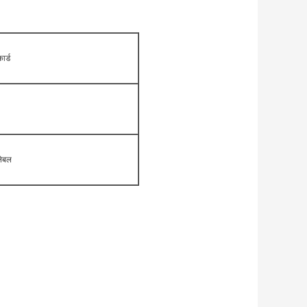
ार्ड
लेबल