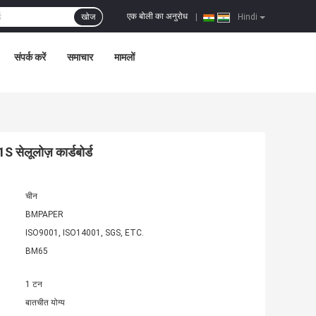
एक बोली का अनुरोध
खोज
|
Hindi
संपर्क करें
समाचार
मामलों
ेलूलोज़ कार्डबोर्ड
चीन
BMPAPER
ISO9001, ISO14001, SGS, ETC.
BM65
1 टन
बातचीत योग्य