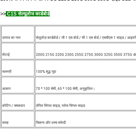
>>
C1S सेल्यूलोज कार्डबोर्ड
उत्पाद का नाम
सेलूलोज़ कार्डबोर्ड / जी 1 एस बोर्ड / सी 1 एस बोर्ड / एसबीएस 1 साइड / आइवरी
मोटाई
200G 215G 220G 230G 255G 275G 300G 325G 350G 375G 4
सामग्री
100% शुद्ध गूदा
आकार
70 * 100 सेमी, 65 * 100 सेमी, अनुकूलित।
कोटिंग / चमकदार
लेपित सिंगल साइड, ग्लोस सिंगल साइड
सतह
चिकना और उच्च सफेदी