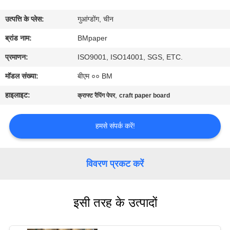
गुणवत्ता
उत्पत्ति के प्लेस:
गुआंग्डोंग, चीन
नियंत्रण
ब्रांड नाम:
BMpaper
संपर्क
प्रमाणन:
ISO9001, ISO14001, SGS, ETC.
करें
मॉडल संख्या:
बीएम ०० BM
हाइलाइट:
,
क्राफ्ट रैपिंग पेपर
craft paper board
समाचार
हमसे संपर्क करें!
मामलों
विवरण प्रकट करें
साइटमैप
इसी तरह के उत्पादों
PRIVACY
POLICY