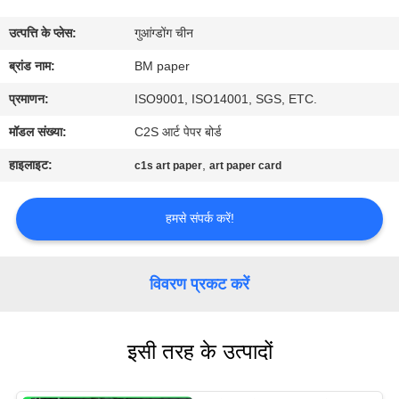
गुणवत्ता
उत्पत्ति के प्लेस:
गुआंग्डोंग चीन
नियंत्रण
ब्रांड नाम:
BM paper
संपर्क
प्रमाणन:
ISO9001, ISO14001, SGS, ETC.
करें
मॉडल संख्या:
C2S आर्ट पेपर बोर्ड
हाइलाइट:
,
c1s art paper
art paper card
समाचार
हमसे संपर्क करें!
मामलों
विवरण प्रकट करें
साइटमैप
इसी तरह के उत्पादों
PRIVACY
POLICY