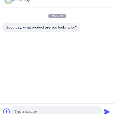
1:56 AM
लोकप्रिय श्रेणियां
सभी
Good day, what product are you looking for?
सफेद क्राफ्ट पेपर
ब्राउन क्राफ्ट पेपर रोल
क्राफ्ट लाइनर बोर्ड
पीई कोटेड पेपर
ऑफसेट प्रिंटिंग पेपर
ग्लोस लेपित कागज
वुडफ्री अनकोटेड पेपर
एसबीएस पेपर बोर्ड
सदस्यता लें