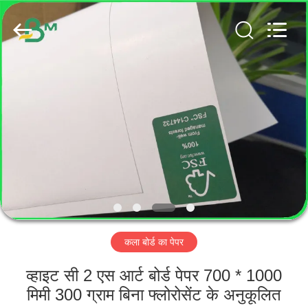
GUANGZHOU
BMPAPER
CO.,
LTD..
All
Rights
Reserved.
घर
उत्पादों
हमारे
बारे
में
कला बोर्ड का पेपर
कारखाना
भ्रमण
व्हाइट सी 2 एस आर्ट बोर्ड पेपर 700 * 1000
मिमी 300 ग्राम बिना फ्लोरोसेंट के अनुकूलित