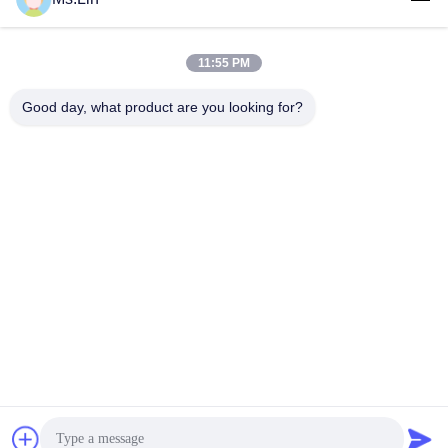
11:55 PM
लोकप्रिय श्रेणियां
सभी
Good day, what product are you looking for?
सफेद क्राफ्ट पेपर
ब्राउन क्राफ्ट पेपर रोल
क्राफ्ट लाइनर बोर्ड
पीई कोटेड पेपर
ऑफसेट प्रिंटिंग पेपर
ग्लोस लेपित कागज
वुडफ्री अनकोटेड पेपर
एसबीएस पेपर बोर्ड
सदस्यता लें