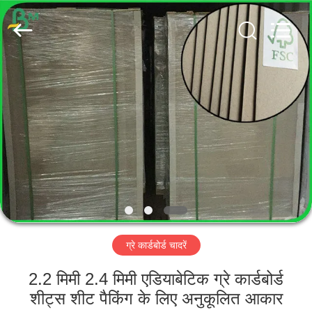
GUANGZHOU
BMPAPER
CO.,
LTD..
All
Rights
Reserved.
घर
उत्पादों
हमारे
बारे
में
ग्रे कार्डबोर्ड चादरें
कारखाना
भ्रमण
2.2 मिमी 2.4 मिमी एडियाबेटिक ग्रे कार्डबोर्ड
शीट्स शीट पैकिंग के लिए अनुकूलित आकार