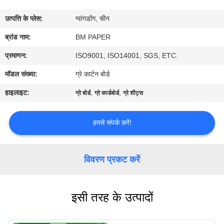
गुणवत्ता
उत्पत्ति के प्लेस:
ग्वांगडोंग, चीन
नियंत्रण
ब्रांड नाम:
BM PAPER
संपर्क
प्रमाणन:
ISO9001, ISO14001, SGS, ETC.
करें
मॉडल संख्या:
ग्रे कार्टन बोर्ड
हाइलाइट:
,
,
ग्रे बोर्ड
ग्रे कार्डबोर्ड
ग्रे शीट्स
समाचार
हमसे संपर्क करें!
मामलों
विवरण प्रकट करें
साइटमैप
इसी तरह के उत्पादों
PRIVACY
POLICY