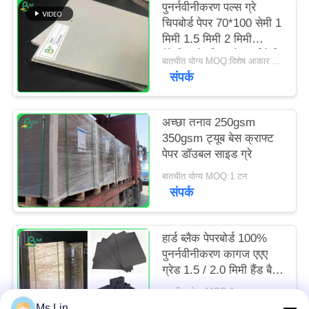
पुनर्नवीनीकरण पल्स ग्रे
चिपबोर्ड पेपर 70*100 सेमी 1
मिमी 1.5 मिमी 2 मिमी
पैकेजिंग के लिए ग्रे कार्डबोर्ड
बातचीत योग्य MOQ:विशेष आकार के लिए 1 टन और मानक आकार के लिए 10 टन
शीट
संपर्क
अच्छा तनाव 250gsm
350gsm ट्यूब बेस क्राफ्ट
पेपर डॉउबल साइड ग्रे
बातचीत योग्य MOQ:1 टन
संपर्क
हार्ड ब्लैक पेपरबोर्ड 100%
पुनर्नवीनीकरण कागज एएए
ग्रेड 1.5 / 2.0 मिमी हैंड बैग
के लिए
बातचीत योग्य MOQ:1 लाख टन
संपर्क
Ms.Lin