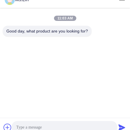
11:03 AM
लोकप्रिय श्रेणियां
सभी
Good day, what product are you looking for?
सफेद क्राफ्ट पेपर
ब्राउन क्राफ्ट पेपर रोल
क्राफ्ट लाइनर बोर्ड
पीई कोटेड पेपर
ऑफसेट प्रिंटिंग पेपर
ग्लोस लेपित कागज
वुडफ्री अनकोटेड पेपर
एसबीएस पेपर बोर्ड
सदस्यता लें