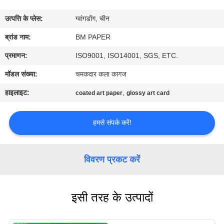
गुणवत्ता
उत्पत्ति के प्लेस:
ग्वांगडोंग, चीन
नियंत्रण
ब्रांड नाम:
BM PAPER
संपर्क
प्रमाणन:
ISO9001, ISO14001, SGS, ETC.
करें
मॉडल संख्या:
चमकदार कला कागज
हाइलाइट:
,
coated art paper
glossy art card
समाचार
हमसे संपर्क करें!
मामलों
विवरण प्रकट करें
साइटमैप
इसी तरह के उत्पादों
PRIVACY
POLICY