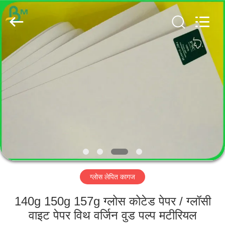
GUANGZHOU
BMPAPER
CO.,
LTD..
All
Rights
Reserved.
घर
उत्पादों
हमारे
बारे
में
ग्लोस लेपित कागज
कारखाना
भ्रमण
140g 150g 157g ग्लोस कोटेड पेपर / ग्लॉसी
वाइट पेपर विथ वर्जिन वुड पल्प मटीरियल