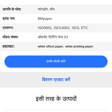
गुणवत्ता
उत्पत्ति के प्लेस:
ग्वांगडोंग, चीन
नियंत्रण
ब्रांड नाम:
BMpaper
संपर्क
प्रमाणन:
ISO9001, ISO14001, SGS, ETC.
करें
मॉडल संख्या:
ऑफसेट प्रिंटिंग पेपर 03
हाइलाइट:
,
white offset paper
white printing paper
समाचार
हमसे संपर्क करें!
मामलों
विवरण प्रकट करें
साइटमैप
इसी तरह के उत्पादों
PRIVACY
POLICY