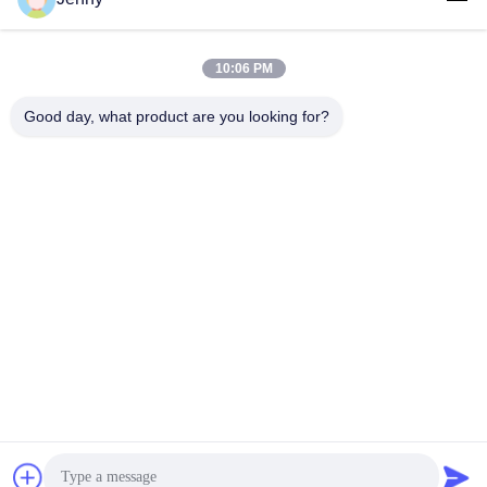
10:06 PM
लोकप्रिय श्रेणियां
सभी
Good day, what product are you looking for?
सफेद क्राफ्ट पेपर
ब्राउन क्राफ्ट पेपर रोल
क्राफ्ट लाइनर बोर्ड
पीई कोटेड पेपर
ऑफसेट प्रिंटिंग पेपर
ग्लोस लेपित कागज
वुडफ्री अनकोटेड पेपर
एसबीएस पेपर बोर्ड
सदस्यता लें