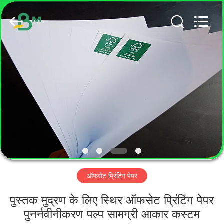
GUANGZHOU
BMPAPER
CO.,
LTD..
All
Rights
Reserved.
घर
उत्पादों
हमारे
बारे
में
ऑफसेट प्रिंटिंग पेपर
कारखाना
भ्रमण
पुस्तक मुद्रण के लिए स्थिर ऑफसेट प्रिंटिंग पेपर
पुनर्नवीनीकरण पल्प सामग्री आकार कस्टम