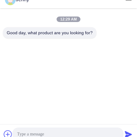
12:29 AM
लोकप्रिय श्रेणियां
सभी
Good day, what product are you looking for?
सफेद क्राफ्ट पेपर
ब्राउन क्राफ्ट पेपर रोल
क्राफ्ट लाइनर बोर्ड
पीई कोटेड पेपर
ऑफसेट प्रिंटिंग पेपर
ग्लोस लेपित कागज
वुडफ्री अनकोटेड पेपर
एसबीएस पेपर बोर्ड
सदस्यता लें