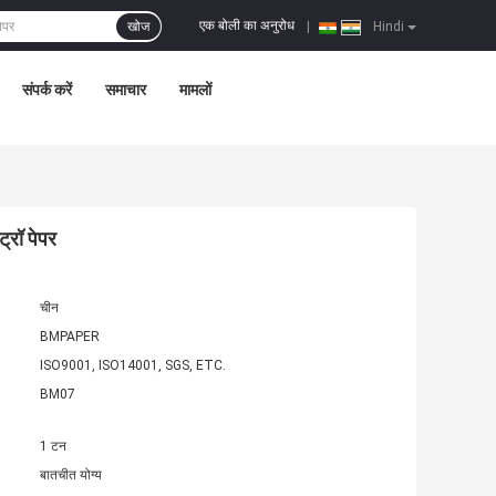
एक बोली का अनुरोध
खोज
|
Hindi
संपर्क करें
समाचार
मामलों
ट्रॉ पेपर
चीन
BMPAPER
ISO9001, ISO14001, SGS, ETC.
BM07
1 टन
बातचीत योग्य